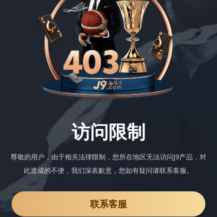
访问限制
尊敬的用户，由于相关法律限制，您所在地区无法访问J9产品，对
此造成的不便，我们深表歉意，您如有疑问请联系客服。
联系客服